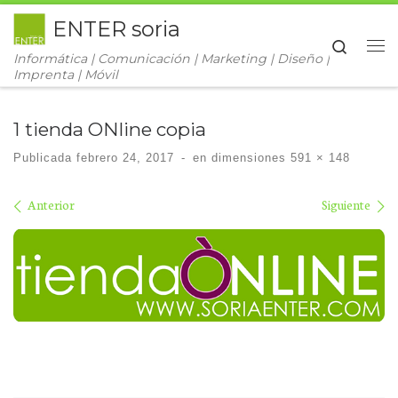
ENTER soria
Saltar al contenido
Search
Informática | Comunicación | Marketing | Diseño |
Me
Imprenta | Móvil
1 tienda ONline copia
Publicada
febrero 24, 2017
-
en dimensiones
591 × 148
Navegación de imágenes
Anterior
Siguiente