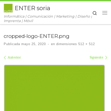
ENTER soria
Saltar al contenido
Search
Informática | Comunicación | Marketing | Diseño |
Me
Imprenta | Móvil
cropped-logo-ENTER.png
Publicada
mayo 25, 2020
-
en dimensiones
512 × 512
Navegación de imágenes
Anterior
Siguiente