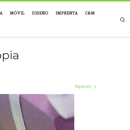
A
MÓVIL
DISEÑO
IMPRENTA
C&M
Se
opia
Siguiente