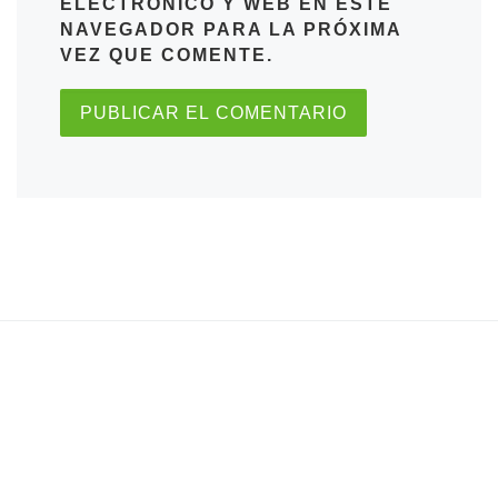
ELECTRÓNICO Y WEB EN ESTE
NAVEGADOR PARA LA PRÓXIMA
VEZ QUE COMENTE.
Anchor