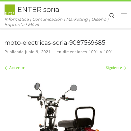
ENTER soria
Saltar al contenido
Search
Informática | Comunicación | Marketing | Diseño |
Me
Imprenta | Móvil
moto-electricas-soria-9087569685
Publicada
junio 9, 2021
-
en dimensiones
1001 × 1001
Navegación de imágenes
Anterior
Siguiente