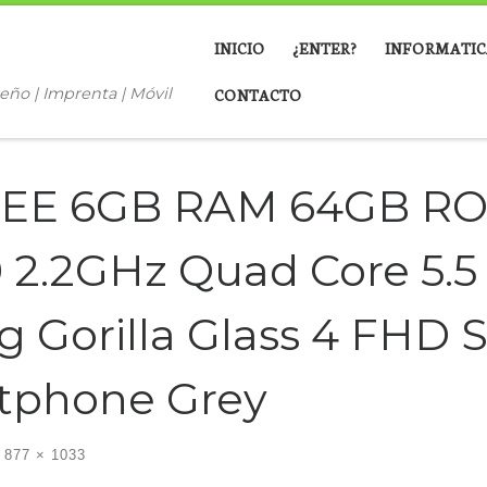
INICIO
¿ENTER?
INFORMATIC
eño | Imprenta | Móvil
CONTACTO
REE 6GB RAM 64GB R
2.2GHz Quad Core 5.5 
Gorilla Glass 4 FHD 
rtphone Grey
877 × 1033