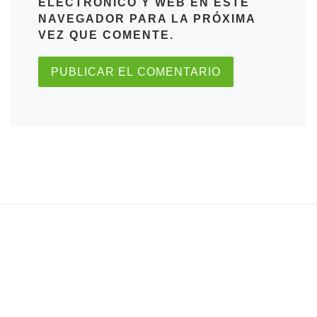
ELECTRÓNICO Y WEB EN ESTE
NAVEGADOR PARA LA PRÓXIMA
VEZ QUE COMENTE.
Anchor