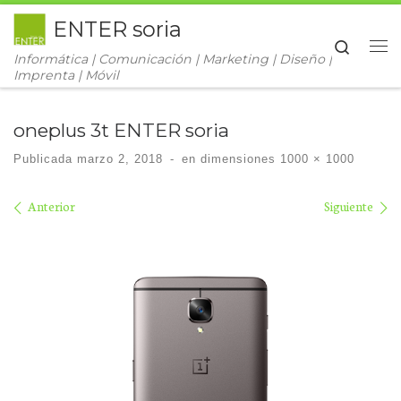
ENTER soria
Saltar al contenido
Search
Informática | Comunicación | Marketing | Diseño |
Me
Imprenta | Móvil
oneplus 3t ENTER soria
Publicada
marzo 2, 2018
-
en dimensiones
1000 × 1000
Navegación de imágenes
Anterior
Siguiente