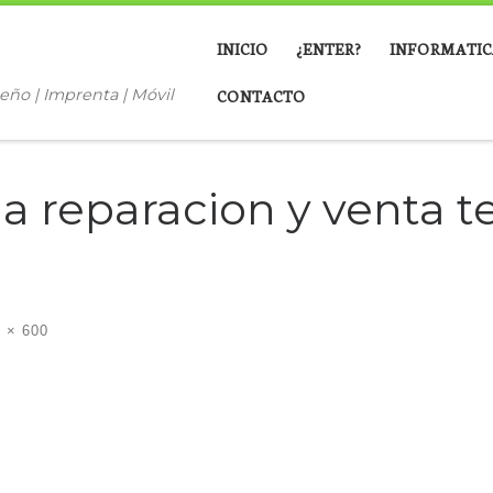
INICIO
¿ENTER?
INFORMATIC
eño | Imprenta | Móvil
CONTACTO
a reparacion y venta t
 × 600
ágenes