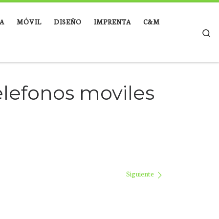
A
MÓVIL
DISEÑO
IMPRENTA
C&M
Se
elefonos moviles
Siguiente