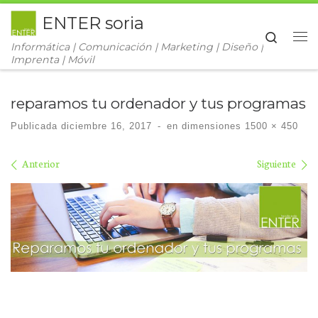
ENTER soria
Saltar al contenido
Search
Informática | Comunicación | Marketing | Diseño |
Me
Imprenta | Móvil
reparamos tu ordenador y tus programas
Publicada
diciembre 16, 2017
-
en dimensiones
1500 × 450
Navegación de imágenes
Anterior
Siguiente